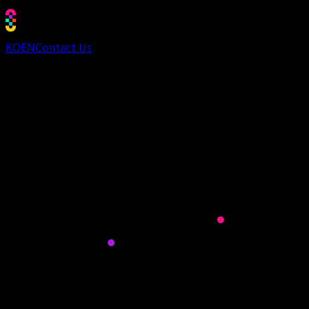
KO
EN
Contact Us